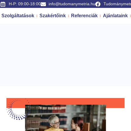
H-P: 09:00-18:00
info@tudomanymetria.hu
Tudománymetr
Szolgáltatások
Szakértőink
Referenciák
Ajánlataink