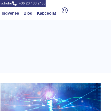
ia.huhú
+36 20 433 2435
Ingyenes
Blog
Kapcsolat