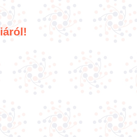
áról!