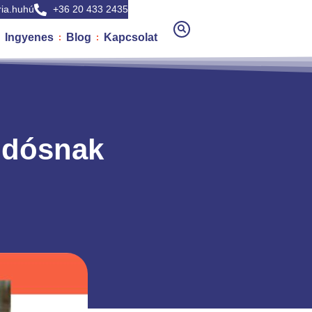
ia.huhú
+36 20 433 2435
Ingyenes
Blog
Kapcsolat
udósnak