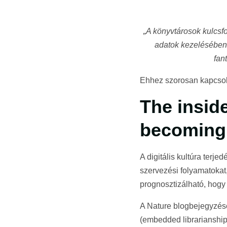
„A könyvtárosok kulcsf
adatok kezelésében 
fan
Ehhez szorosan kapcso
The inside
becoming 
A digitális kultúra ter
szervezési folyamatokat,
prognosztizálható, hogy
A Nature blogbejegyzése
(embedded librarianship