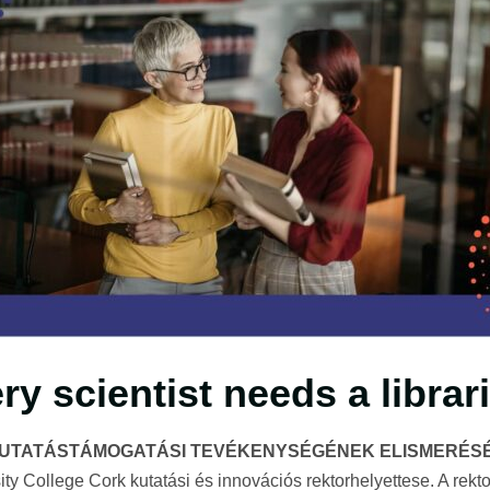
y scientist needs a librar
UTATÁSTÁMOGATÁSI TEVÉKENYSÉGÉNEK ELISMERÉS
ity College Cork kutatási és innovációs rektorhelyettese. A rekt