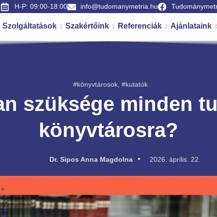
H-P: 09:00-18:00
info@tudomanymetria.hu
Tudománymetr
Szolgáltatások
Szakértőink
Referenciák
Ajánlataink
#könyvtárosok
,
#kutatók
van szüksége minden t
könyvtárosra?
Dr. Sipos Anna Magdolna
2026. április. 22.