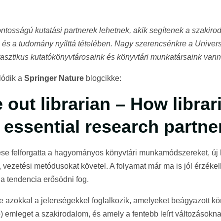
ontosságú kutatási partnerek lehetnek, akik segítenek a szakiro
és a tudomány nyílttá tételében. Nagy szerencsénkre a Univer
tasztikus kutatókönyvtárosaink és könyvtári munkatársaink vann
lódik a
Springer Nature
blogcikke:
 out librarian – How librar
essential research partne
jedése felforgatta a hagyományos könyvtári munkamódszereket, új
 vezetési metódusokat követel. A folyamat már ma is jól érzékel
 a tendencia erősödni fog.
 azokkal a jelenségekkel foglalkozik, amelyeket beágyazott kö
) emleget a szakirodalom, és amely a fentebb leírt változásokn