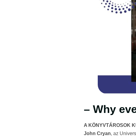
– Why ever
A KÖNYVTÁROSOK K
John Cryan
, az Univers