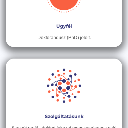
Ügyfél
Doktorandusz (PhD) jelölt.
Szolgáltatásunk
Szerzői profil - doktori fokozat megszerzéséhez való