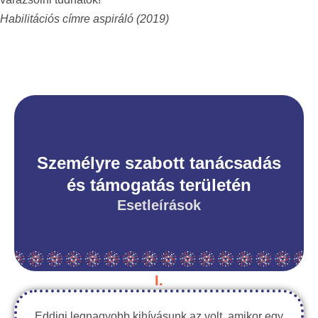
Habilitációs címre aspiráló
(2019)
Személyre szabott tanácsadás
és támogatás területén
Esetleírások
I.
Eddigi legnagyobb kihívásunk az volt, amikor egy