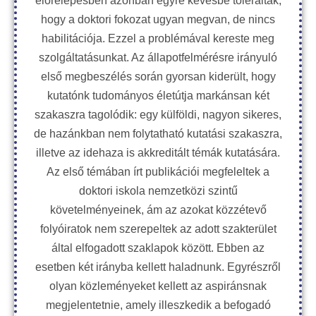
előrelépésben azonban egyre kevésbé tolerálták,
hogy a doktori fokozat ugyan megvan, de nincs
habilitációja. Ezzel a problémával kereste meg
szolgáltatásunkat. Az állapotfelmérésre irányuló
első megbeszélés során gyorsan kiderült, hogy
kutatónk tudományos életútja markánsan két
szakaszra tagolódik: egy külföldi, nagyon sikeres,
de hazánkban nem folytatható kutatási szakaszra,
illetve az idehaza is akkreditált témák kutatására.
Az első témában írt publikációi megfeleltek a
doktori iskola nemzetközi szintű
követelményeinek, ám az azokat közzétevő
folyóiratok nem szerepeltek az adott szakterület
által elfogadott szaklapok között. Ebben az
esetben két irányba kellett haladnunk. Egyrészről
olyan közleményeket kellett az aspiránsnak
megjelentetnie, amely illeszkedik a befogadó