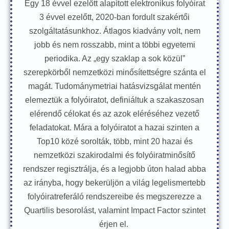
Egy 18 évvel ezelőtt alapított elektronikus folyóirat
3 évvel ezelőtt, 2020-ban fordult szakértői
szolgáltatásunkhoz. Átlagos kiadvány volt, nem
jobb és nem rosszabb, mint a többi egyetemi
periodika. Az „egy szaklap a sok közül”
szerepkörből nemzetközi minősítettségre szánta el
magát. Tudománymetriai hatásvizsgálat mentén
elemeztük a folyóiratot, definiáltuk a szakaszosan
elérendő célokat és az azok eléréséhez vezető
feladatokat. Mára a folyóiratot a hazai szinten a
Top10 közé sorolták, több, mint 20 hazai és
nemzetközi szakirodalmi és folyóiratminősítő
rendszer regisztrálja, és a legjobb úton halad abba
az irányba, hogy bekerüljön a világ legelismertebb
folyóiratreferáló rendszereibe és megszerezze a
Quartilis besorolást, valamint Impact Factor szintet
érjen el.