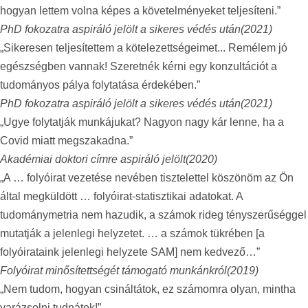
hogyan lettem volna képes a követelményeket teljesíteni.”
PhD fokozatra aspiráló jelölt a sikeres védés után
(2021)
„Sikeresen teljesítettem a kötelezettségeimet... Remélem jó
egészségben vannak! Szeretnék kérni egy konzultációt a
tudományos pálya folytatása érdekében.”
PhD fokozatra aspiráló jelölt a sikeres védés után
(2021)
„Ugye folytatják munkájukat? Nagyon nagy kár lenne, ha a
Covid miatt megszakadna.”
Akadémiai doktori címre aspiráló jelölt
(2020)
„A … folyóirat vezetése nevében tisztelettel köszönöm az Ön
által megküldött … folyóirat-statisztikai adatokat. A
tudománymetria nem hazudik, a számok rideg tényszerűséggel
mutatják a jelenlegi helyzetet. … a számok tükrében [a
folyóirataink jelenlegi helyzete SAM] nem kedvező…”
Folyóirat minősítettségét támogató munkánkról
(2019)
„Nem tudom, hogyan csináltátok, ez számomra olyan, mintha
varázsolni tudnátok!”