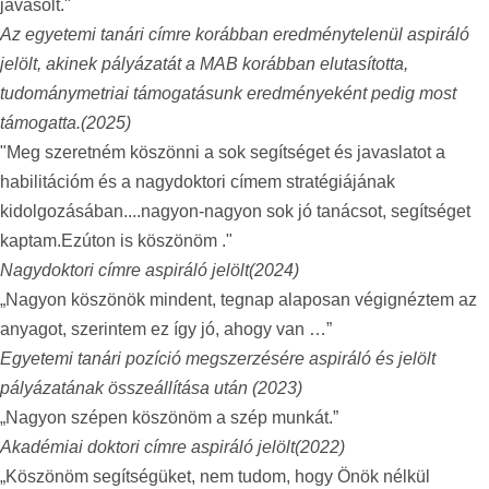
javasolt."
Az egyetemi tanári címre korábban eredménytelenül aspiráló
jelölt, akinek pályázatát a MAB korábban elutasította,
tudománymetriai támogatásunk eredményeként pedig most
támogatta.
(2025)
"Meg szeretném köszönni a sok segítséget és javaslatot a
habilitációm és a nagydoktori címem stratégiájának
kidolgozásában....nagyon-nagyon sok jó tanácsot, segítséget
kaptam.Ezúton is köszönöm ."
Nagydoktori címre aspiráló jelölt
(2024)
„Nagyon köszönök mindent, tegnap alaposan végignéztem az
anyagot, szerintem ez így jó, ahogy van …”
Egyetemi tanári pozíció megszerzésére aspiráló és jelölt
pályázatának összeállítása után
(2023)
„Nagyon szépen köszönöm a szép munkát.”
Akadémiai doktori címre aspiráló jelölt
(2022)
„Köszönöm segítségüket, nem tudom, hogy Önök nélkül