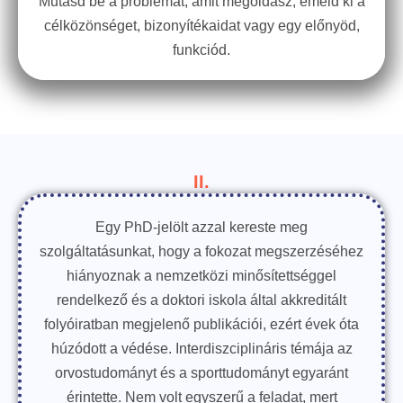
Mutasd be a problémát, amit megoldasz, emeld ki a
célközönséget, bizonyítékaidat vagy egy előnyöd,
funkciód.
II.
Egy PhD-jelölt azzal kereste meg
szolgáltatásunkat, hogy a fokozat megszerzéséhez
hiányoznak a nemzetközi minősítettséggel
rendelkező és a doktori iskola által akkreditált
folyóiratban megjelenő publikációi, ezért évek óta
húzódott a védése. Interdiszciplináris témája az
orvostudományt és a sporttudományt egyaránt
érintette. Nem volt egyszerű a feladat, mert