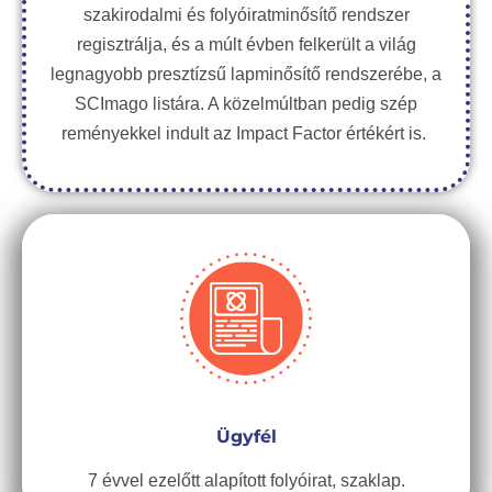
szakirodalmi és folyóiratminősítő rendszer
regisztrálja, és a múlt évben felkerült a világ
legnagyobb presztízsű lapminősítő rendszerébe, a
SCImago listára. A közelmúltban pedig szép
reményekkel indult az Impact Factor értékért is.
Ügyfél
7 évvel ezelőtt alapított folyóirat, szaklap.