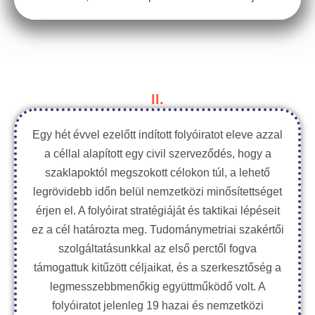
II.
Egy hét évvel ezelőtt indított folyóiratot eleve azzal
a céllal alapított egy civil szerveződés, hogy a
szaklapoktól megszokott célokon túl, a lehető
legrövidebb időn belül nemzetközi minősítettséget
érjen el. A folyóirat stratégiáját és taktikai lépéseit
ez a cél határozta meg. Tudománymetriai szakértői
szolgáltatásunkkal az első perctől fogva
támogattuk kitűzött céljaikat, és a szerkesztőség a
legmesszebbmenőkig együttműködő volt. A
folyóiratot jelenleg 19 hazai és nemzetközi