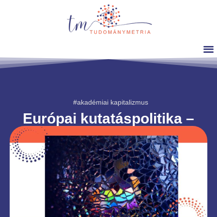
#akadémiai kapitalizmus
Európai kutatáspolitika –
nemzetközi kitekintés
Dr. Sipos Anna Magdolna
2026. május. 10.