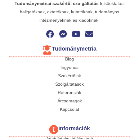
Tudománymetriai
szakértői szolgáltatás
felsőoktatási
hallgatóknak, oktatóknak, kutatóknak, tudományos
intézményeknek és kiadóknak.
Tudománymetria
Blog
Ingyenes
Szakértőink
Szolgáltatások
Referenciák
Árcsomagok
Kapcsolat
Információk
Adatvédelmi tájékoztató