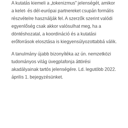
A kutatás kiemeli a „tokenizmus” jelenségét, amikor
a kelet- és dél-európai partnereket csupán formális
részvételre használják fel. A szerzők szerint valódi
egyenlőség csak akkor valósulhat meg, ha a
döntéshozatal, a koordináció és a kutatási
erőforrások elosztása is kiegyensúlyozottabbá válik.
A tanulmány újabb bizonyítéka az ún. nemzetközi
tudományos világ üvegplafonja áttörési
akadályainak tartós jelenségére. Ld. legutóbb 2022.
április 1. bejegyzésünket.