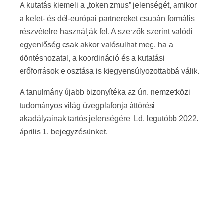
A kutatás kiemeli a „tokenizmus” jelenségét, amikor
a kelet- és dél-európai partnereket csupán formális
részvételre használják fel. A szerzők szerint valódi
egyenlőség csak akkor valósulhat meg, ha a
döntéshozatal, a koordináció és a kutatási
erőforrások elosztása is kiegyensúlyozottabbá válik.
A tanulmány újabb bizonyítéka az ún. nemzetközi
tudományos világ üvegplafonja áttörési
akadályainak tartós jelenségére. Ld. legutóbb 2022.
április 1. bejegyzésünket.