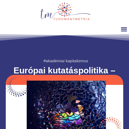
#akadémiai kapitalizmus
Európai kutatáspolitika –
nemzetközi kitekintés
Dr. Sipos Anna Magdolna
2026. május. 10.