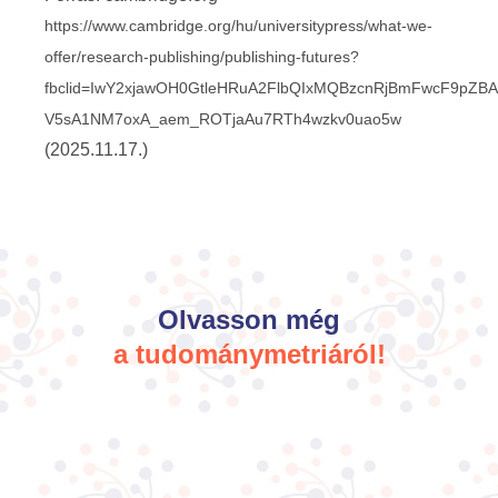
https://www.cambridge.org/hu/universitypress/what-we-
offer/research-publishing/publishing-futures?
fbclid=IwY2xjawOH0GtleHRuA2FlbQIxMQBzcnRjBmFwcF9pZ
V5sA1NM7oxA_aem_ROTjaAu7RTh4wzkv0uao5w
(2025.11.17.)
Olvasson még
a tudománymetriáról!