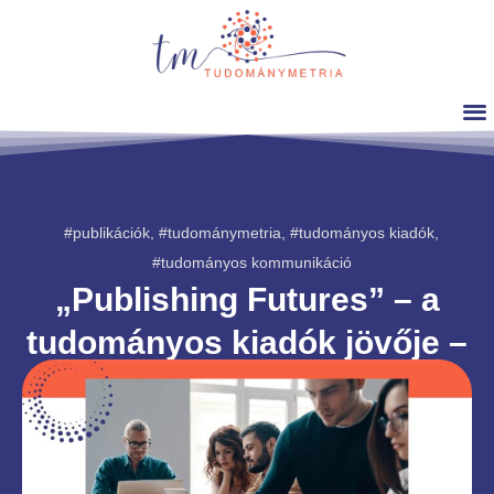
#publikációk
,
#tudománymetria
,
#tudományos kiadók
,
#tudományos kommunikáció
„Publishing Futures” – a
tudományos kiadók jövője –
prognózis
Dr. Sipos Anna Magdolna
2025. november. 17.