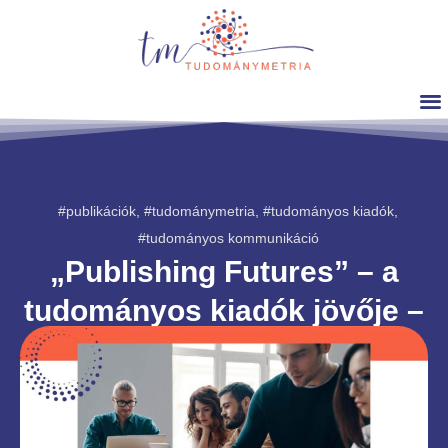
#publikációk
,
#tudománymetria
,
#tudományos kiadók
,
#tudományos kommunikáció
„Publishing Futures” – a
tudományos kiadók jövője –
prognózis
Dr. Sipos Anna Magdolna
2025. november. 17.