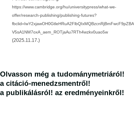
https://www.cambridge.org/hu/universitypress/what-we-
offer/research-publishing/publishing-futures?
fbclid=IwY2xjawOH0GtleHRuA2FlbQIxMQBzcnRjBmFwcF9pZ
V5sA1NM7oxA_aem_ROTjaAu7RTh4wzkv0uao5w
(2025.11.17.)
Olvasson még
a tudománymetriáról!
a citáció-menedzsmentről!
a publikálásról!
az eredményeinkről!