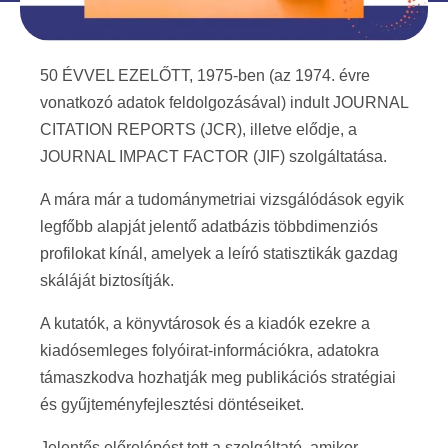
50 ÉVVEL EZELŐTT, 1975-ben (az 1974. évre
vonatkozó adatok feldolgozásával) indult JOURNAL
CITATION REPORTS (JCR), illetve elődje, a
JOURNAL IMPACT FACTOR (JIF) szolgáltatása.
A mára már a tudománymetriai vizsgálódások egyik
legfőbb alapját jelentő adatbázis többdimenziós
profilokat kínál, amelyek a leíró statisztikák gazdag
skáláját biztosítják.
A kutatók, a könyvtárosok és a kiadók ezekre a
kiadósemleges folyóirat-információkra, adatokra
támaszkodva hozhatják meg publikációs stratégiai
és gyűjteményfejlesztési döntéseiket.
Jelentős előrelépést tett a szolgáltató, amikor –