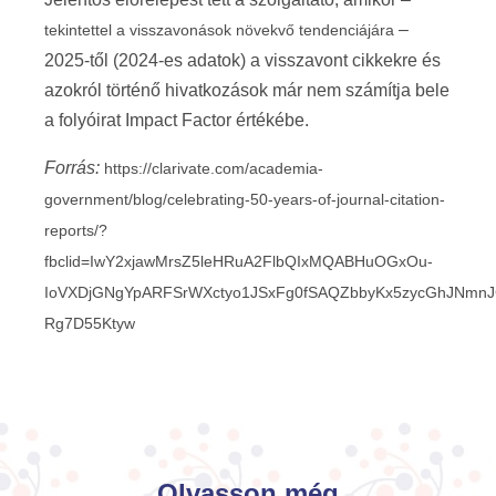
–
tekintettel a visszavonások növekvő tendenciájára
2025-től (2024-es adatok) a visszavont cikkekre és
azokról történő hivatkozások már nem számítja bele
a folyóirat Impact Factor értékébe.
Forrás:
https://clarivate.com/academia-
government/blog/celebrating-50-years-of-journal-citation-
reports/?
fbclid=IwY2xjawMrsZ5leHRuA2FlbQIxMQABHuOGxOu-
IoVXDjGNgYpARFSrWXctyo1JSxFg0fSAQZbbyKx5zycGhJNmnJ
Rg7D55Ktyw
Olvasson még