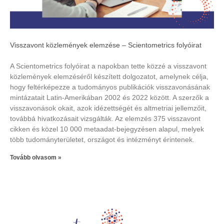
Visszavont közlemények elemzése – Scientometrics folyóirat
A Scientometrics folyóirat a napokban tette közzé a visszavont
közlemények elemzéséről készített dolgozatot, amelynek célja,
hogy feltérképezze a tudományos publikációk visszavonásának
mintázatait Latin-Amerikában 2002 és 2022 között. A szerzők a
visszavonások okait, azok idézettségét és altmetriai jellemzőit,
továbbá hivatkozásait vizsgálták. Az elemzés 375 visszavont
cikken és közel 10 000 metaadat-bejegyzésen alapul, melyek
több tudományterületet, országot és intézményt érintenek.
Tovább olvasom »