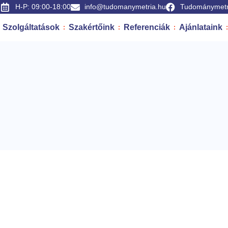
H-P: 09:00-18:00
info@tudomanymetria.hu
Tudománymetr
Szolgáltatások
Szakértőink
Referenciák
Ajánlataink