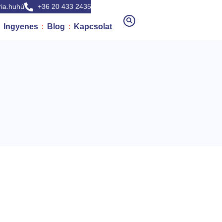
ia.huhú
+36 20 433 2435
Ingyenes
Blog
Kapcsolat