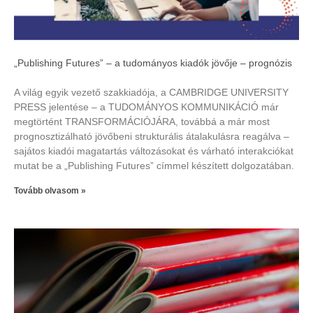
„Publishing Futures” – a tudományos kiadók jövője – prognózis
A világ egyik vezető szakkiadója, a CAMBRIDGE UNIVERSITY
PRESS jelentése – a TUDOMÁNYOS KOMMUNIKÁCIÓ már
megtörtént TRANSFORMÁCIÓJÁRA, továbbá a már most
prognosztizálható jövőbeni strukturális átalakulásra reagálva –
sajátos kiadói magatartás változásokat és várható interakciókat
mutat be a „Publishing Futures” címmel készített dolgozatában.
Tovább olvasom »