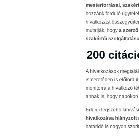
mesterforrásai, szakér
hozzánk forduló ügyfel
hivatkozást összegyűjten
mutatják, hogy
a szerző
szakértői szolgáltatá
200 citáci
A hivatkozások megtalál
ismeretében is előfordul
monitorra a hivatkozó t
annak is, hogy napokon 
Eddigi legszebb kihívás
hivatkozása hiányzott a
határidő is nagyon szoríto