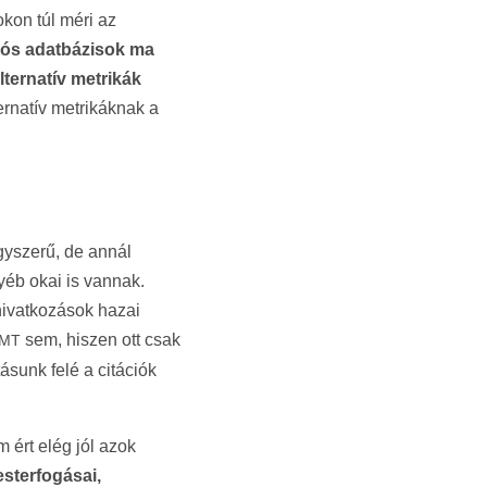
okon túl méri az
iós adatbázisok ma
ternatív metrikák
rnatív metrikáknak a
gyszerű, de annál
yéb okai is vannak.
hivatkozások hazai
sem, hiszen ott csak
MT
ásunk felé a citációk
ért elég jól azok
sterfogásai,