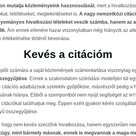
n mutatja közleményeink hasznosulását
, mert a hivatkozás
at, letöltéseket, megtekintéseket is.
A nagy nemzetközi citác
ományos hivatkozási tételeket veszik számba, hanem az al
ik.
Ám ennek ellenére hazai viszonylatban még hiányzik az alte
y értékelésébe történő bevonása.
Kevés a citációm
eplői számára a saját közlemények számontartása viszonylag e
sszegyűjtése
. Ennek a szakirodalom szóródási modelljén túl eg
 citációs adatbázisok szelektív gyűjtőköre, másrészről pedig a 
sának hiánya. Ebből a szempontból nem nyújt segítséget az
MT
citációkat találhatjuk meg. Éppen ezért gyakori kérés szolgáltat
nyű összegyűjtése.
l, hogy nem kevés szerzőnk hivatkozása, hanem egyszerűen nem 
úgy, mint bármely másnak, ennek is megvannak a maga me