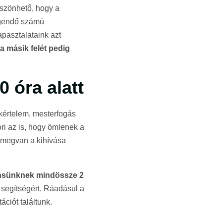
szönhető, hogy a
egendő számú
apasztalataink azt
a másik felét pedig
0 óra alatt
kértelem, mesterfogás
ori az is, hogy ömlenek a
e megvan a kihívása
iensünknek mindössze 2
 segítségért. Ráadásul a
ációt találtunk.