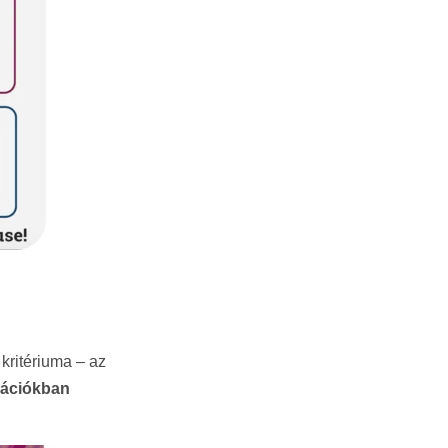
kritériuma – az
kációkban