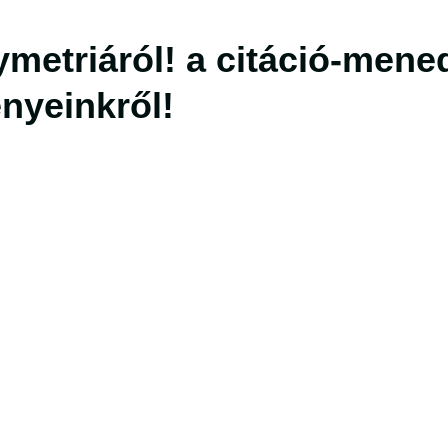
metriáról!
a citáció-mene
nyeinkről!