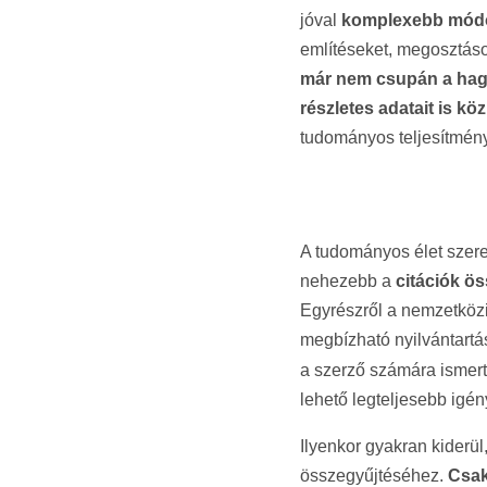
jóval
komplexebb módo
említéseket, megosztások
már nem csupán a hagy
részletes adatait is közl
tudományos teljesítmén
A tudományos élet szer
nehezebb a
citációk ö
Egyrészről a nemzetközi
megbízható nyilvántartá
a szerző számára ismert 
lehető legteljesebb igé
Ilyenkor gyakran kiderü
összegyűjtéséhez.
Csak