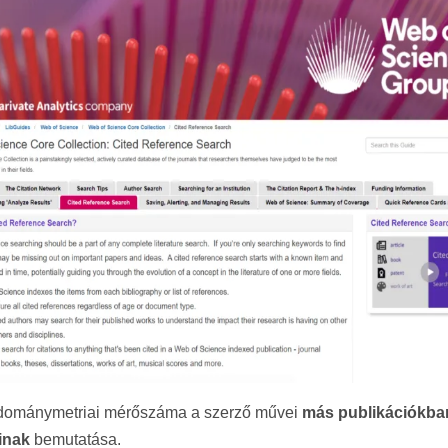
ománymetriai mérőszáma a szerző művei
más publikációkban
inak
bemutatása.