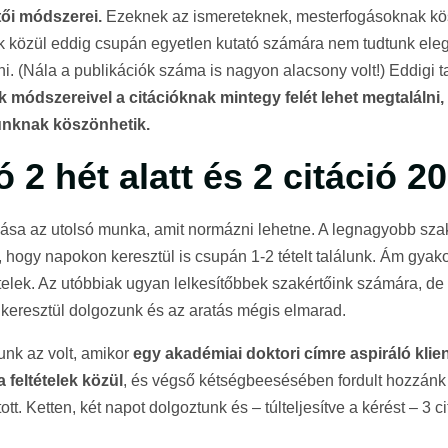
tői módszerei.
Ezeknek az ismereteknek, mesterfogásoknak kö
ek közül eddig csupán egyetlen kutató számára nem tudtunk el
i. (Nála a publikációk száma is nagyon alacsony volt!) Eddigi t
k módszereivel a citációknak mintegy felét lehet megtalálni, 
sunknak köszönhetik.
ó 2 hét alatt és 2 citáció 20
ása az utolsó munka, amit normázni lehetne. A legnagyobb sza
, hogy napokon keresztül is csupán 1-2 tételt találunk. Ám gyak
ételek. Az utóbbiak ugyan lelkesítőbbek szakértőink számára, d
keresztül dolgozunk és az aratás mégis elmarad.
unk az volt, amikor
egy akadémiai doktori címre aspiráló kl
 feltételek közül
, és végső kétségbeesésében fordult hozzánk
tt. Ketten, két napot dolgoztunk és – túlteljesítve a kérést – 3 cit