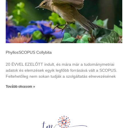
PhyllosSCOPUS Collybita
20 ÉVVEL EZELŐTT indult, és mára már a tudománymetriai
adatok és elemzések egyik legfőbb forrásává vált a SCOPUS.
Feltehetőleg nem sokan tudják a szolgáltatás elnevezésének
Tovább olvasom »