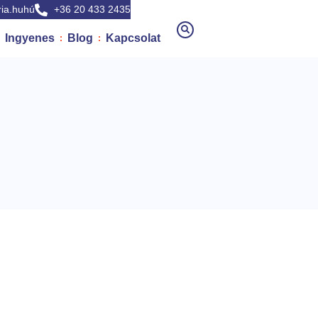
ia.huhú
+36 20 433 2435
Ingyenes
Blog
Kapcsolat