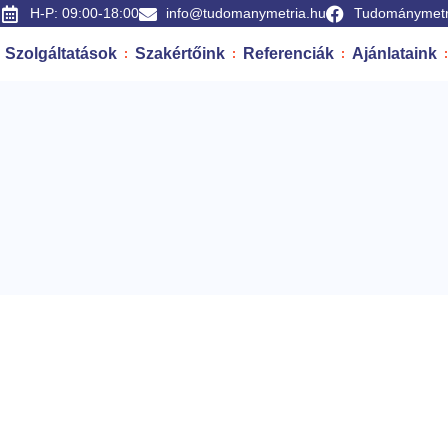
H-P: 09:00-18:00
info@tudomanymetria.hu
Tudománymetr
Szolgáltatások
Szakértőink
Referenciák
Ajánlataink