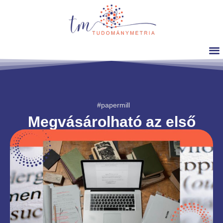
#papermill
Megvásárolható az első
szerzői hely?
Dr. Sipos Anna Magdolna
2026. április. 26.