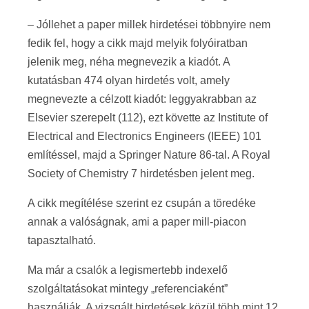
– Jóllehet a paper millek hirdetései többnyire nem
fedik fel, hogy a cikk majd melyik folyóiratban
jelenik meg, néha megnevezik a kiadót. A
kutatásban 474 olyan hirdetés volt, amely
megnevezte a célzott kiadót: leggyakrabban az
Elsevier szerepelt (112), ezt követte az Institute of
Electrical and Electronics Engineers (IEEE) 101
említéssel, majd a Springer Nature 86-tal. A Royal
Society of Chemistry 7 hirdetésben jelent meg.
A cikk megítélése szerint ez csupán a töredéke
annak a valóságnak, ami a paper mill-piacon
tapasztalható.
Ma már a csalók a legismertebb indexelő
szolgáltatásokat mintegy „referenciaként”
használják. A vizsgált hirdetések közül több mint 12