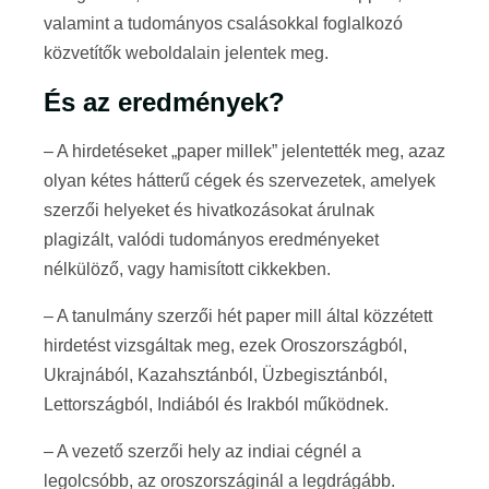
valamint a tudományos csalásokkal foglalkozó
közvetítők weboldalain jelentek meg.
És az eredmények?
– A hirdetéseket „paper millek” jelentették meg, azaz
olyan kétes hátterű cégek és szervezetek, amelyek
szerzői helyeket és hivatkozásokat árulnak
plagizált, valódi tudományos eredményeket
nélkülöző, vagy hamisított cikkekben.
– A tanulmány szerzői hét paper mill által közzétett
hirdetést vizsgáltak meg, ezek Oroszországból,
Ukrajnából, Kazahsztánból, Üzbegisztánból,
Lettországból, Indiából és Irakból működnek.
– A vezető szerzői hely az indiai cégnél a
legolcsóbb, az oroszországinál a legdrágább.