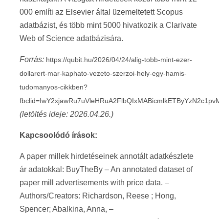
000 említi az Elsevier által üzemeltetett Scopus
adatbázist, és több mint 5000 hivatkozik a Clarivate
Web of Science adatbázisára.
Forrás:
https://qubit.hu/2026/04/24/alig-tobb-mint-ezer-
dollarert-mar-kaphato-vezeto-szerzoi-hely-egy-hamis-
tudomanyos-cikkben?
fbclid=IwY2xjawRu7uVleHRuA2FlbQIxMABicmlkETByYzN2
(letöltés ideje: 2026.04.26.)
Kapcsoolódó írások:
A paper millek hirdetéseinek annotált adatkészlete
ár adatokkal: BuyTheBy – An annotated dataset of
paper mill advertisements with price data. –
Authors/Creators: Richardson, Reese ; Hong,
Spencer; Abalkina, Anna, –