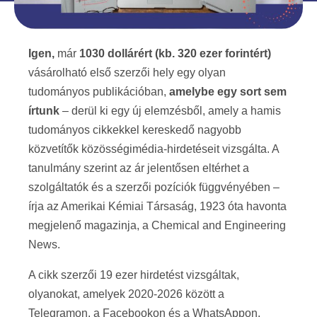
Igen,
már
1030 dollárért (kb. 320 ezer forintért)
vásárolható első szerzői hely egy olyan
tudományos publikációban,
amelybe egy sort sem
írtunk
– derül ki egy új elemzésből, amely a hamis
tudományos cikkekkel kereskedő nagyobb
közvetítők közösségimédia-hirdetéseit vizsgálta. A
tanulmány szerint az ár jelentősen eltérhet a
szolgáltatók és a szerzői pozíciók függvényében –
írja az Amerikai Kémiai Társaság, 1923 óta havonta
megjelenő magazinja, a Chemical and Engineering
News.
A cikk szerzői 19 ezer hirdetést vizsgáltak,
olyanokat, amelyek 2020-2026 között a
Telegramon, a Facebookon és a WhatsAppon,